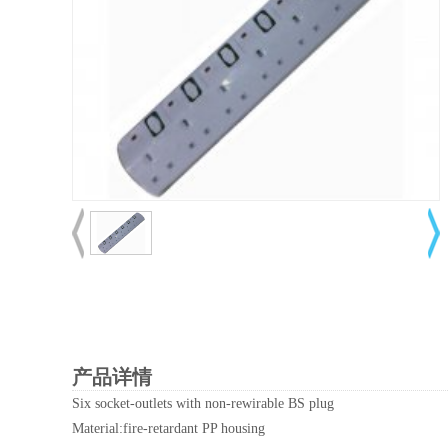
产品详情
Six socket-outlets with non-rewirable BS plug
Material:fire-retardant PP housing