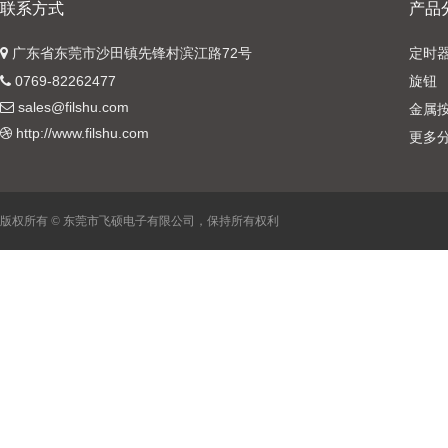
联系方式
产品
广东省东莞市沙田镇先锋村滨江路72号
定时
0769-82262477
旋钮
sales@filshu.com
金属
http://www.filshu.com
更多
版权所有 © 东莞市飞硕电子有限公司，保持所有权利